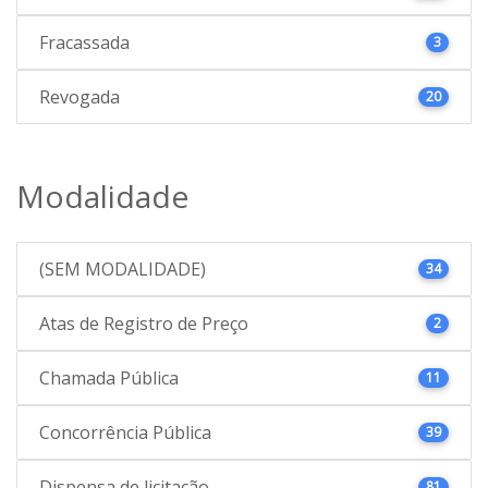
Fracassada
3
Revogada
20
Modalidade
(SEM MODALIDADE)
34
Atas de Registro de Preço
2
Chamada Pública
11
Concorrência Pública
39
Dispensa de licitação
81