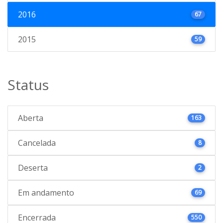
2016
67
2015
59
Status
Aberta
163
Cancelada
8
Deserta
2
Em andamento
69
Encerrada
550