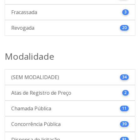
Fracassada
3
Revogada
20
Modalidade
(SEM MODALIDADE)
34
Atas de Registro de Preço
2
Chamada Pública
11
Concorrência Pública
39
Dispensa de licitação
81