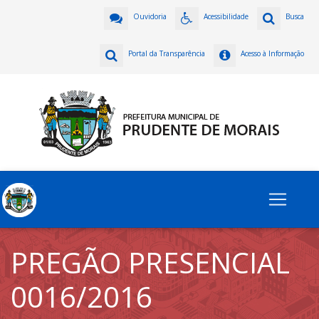
Ouvidoria
Acessibilidade
Busca
Portal da Transparência
Acesso à Informação
PREGÃO PRESENCIAL
0016/2016