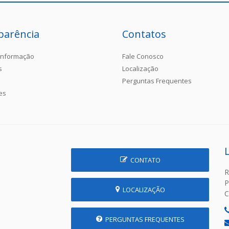
parência
Contatos
Informação
Fale Conosco
s
Localização
Perguntas Frequentes
es
CONTATO
R
P
LOCALIZAÇÃO
C
PERGUNTAS FREQUENTES