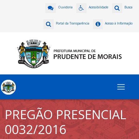
Ouvidoria
Acessibilidade
Busca
Portal da Transparência
Acesso à Informação
PREGÃO PRESENCIAL
0032/2016