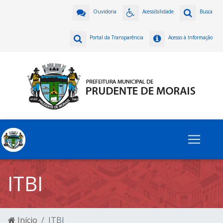
Ouvidoria
Acessibilidade
Busca
Portal da Transparência
Acesso à Informação
ITBI
Início
ITBI