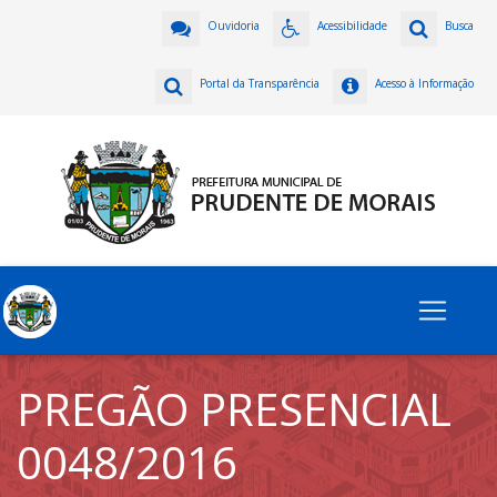
Ouvidoria
Acessibilidade
Busca
Portal da Transparência
Acesso à Informação
PREGÃO PRESENCIAL
0048/2016