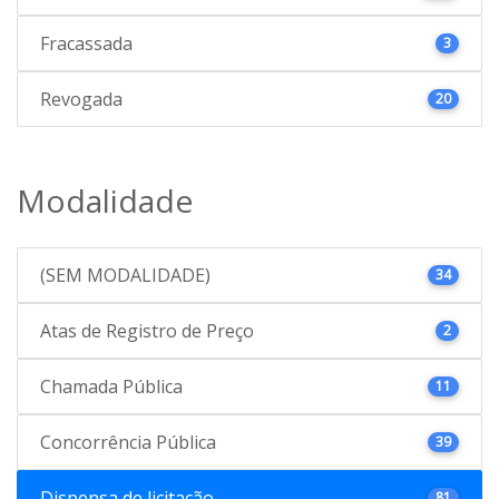
Fracassada
3
Revogada
20
Modalidade
(SEM MODALIDADE)
34
Atas de Registro de Preço
2
Chamada Pública
11
Concorrência Pública
39
Dispensa de licitação
81