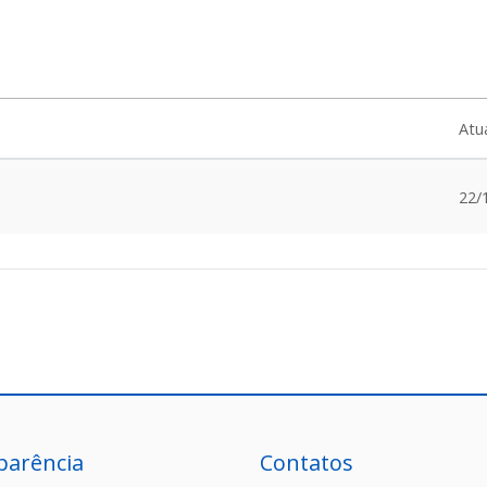
Atu
22/
parência
Contatos