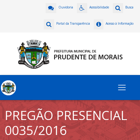
Ouvidoria
Acessibilidade
Busca
Portal da Transparência
Acesso à Informação
PREGÃO PRESENCIAL
0035/2016