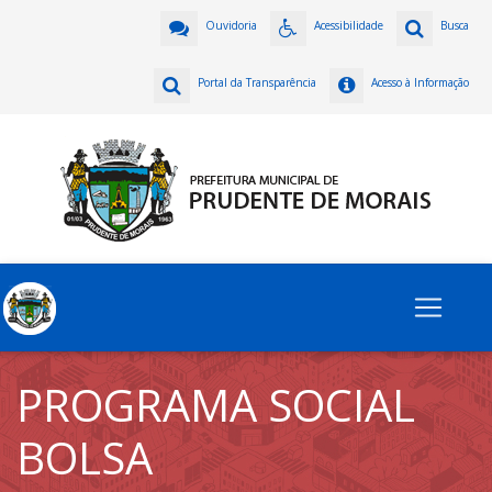
Ouvidoria
Acessibilidade
Busca
Portal da Transparência
Acesso à Informação
PROGRAMA SOCIAL
BOLSA