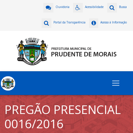
Ouvidoria
Acessibilidade
Busca
Portal da Transparência
Acesso à Informação
PREGÃO PRESENCIAL
0016/2016