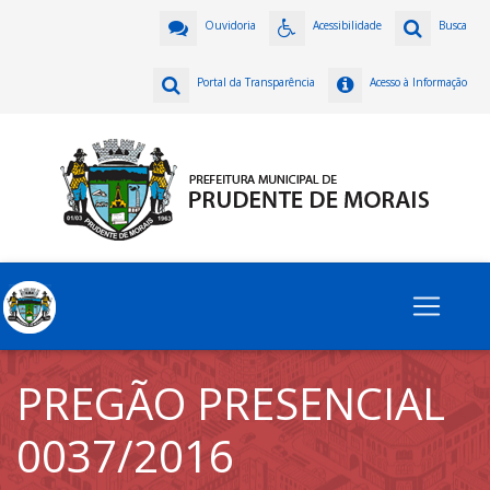
Ouvidoria
Acessibilidade
Busca
Portal da Transparência
Acesso à Informação
PREGÃO PRESENCIAL
0037/2016