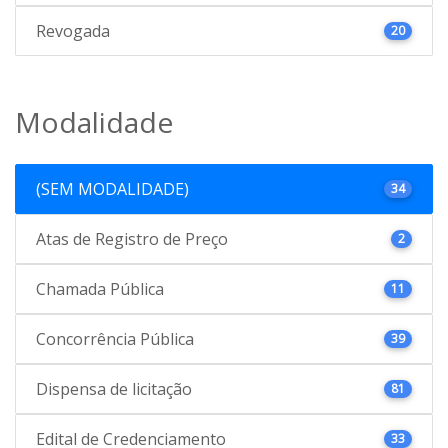
Revogada
20
Modalidade
(SEM MODALIDADE)
34
Atas de Registro de Preço
2
Chamada Pública
11
Concorrência Pública
39
Dispensa de licitação
81
Edital de Credenciamento
33