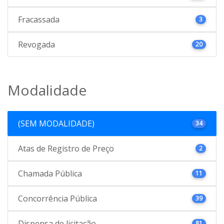
Fracassada
3
Revogada
20
Modalidade
(SEM MODALIDADE)
34
Atas de Registro de Preço
2
Chamada Pública
11
Concorrência Pública
39
Dispensa de licitação
81