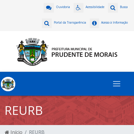
Ouvidoria
Acessibilidade
Busca
Portal da Transparência
Acesso à Informação
REURB
Início
REURB