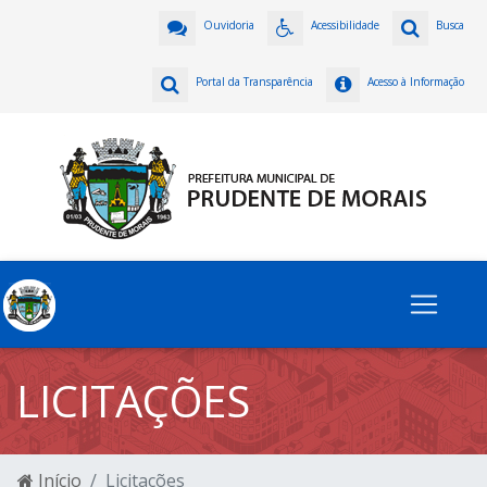
Ouvidoria
Acessibilidade
Busca
Portal da Transparência
Acesso à Informação
LICITAÇÕES
Início
Licitações