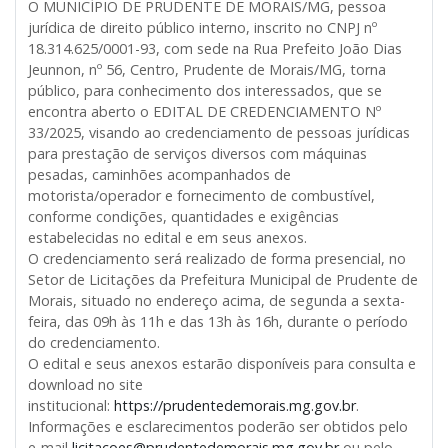
O MUNICÍPIO DE PRUDENTE DE MORAIS/MG, pessoa
jurídica de direito público interno, inscrito no CNPJ nº
18.314.625/0001-93, com sede na Rua Prefeito João Dias
Jeunnon, nº 56, Centro, Prudente de Morais/MG, torna
público, para conhecimento dos interessados, que se
encontra aberto o EDITAL DE CREDENCIAMENTO Nº
33/2025, visando ao credenciamento de pessoas jurídicas
para prestação de serviços diversos com máquinas
pesadas, caminhões acompanhados de
motorista/operador e fornecimento de combustível,
conforme condições, quantidades e exigências
estabelecidas no edital e em seus anexos.
O credenciamento será realizado de forma presencial, no
Setor de Licitações da Prefeitura Municipal de Prudente de
Morais, situado no endereço acima, de segunda a sexta-
feira, das 09h às 11h e das 13h às 16h, durante o período
do credenciamento.
O edital e seus anexos estarão disponíveis para consulta e
download no site
institucional:
https://prudentedemorais.mg.gov.br
.
Informações e esclarecimentos poderão ser obtidos pelo
e-mail
licitacoes@prudentedemorais.mg.gov.br
ou pelo