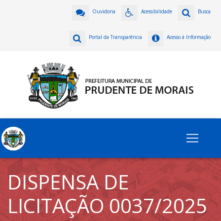
Ouvidoria
Acessibilidade
Busca
Portal da Transparência
Acesso à Informação
DISPENSA DE
LICITAÇÃO 0037/2025