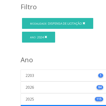
Filtro
DISPENSA DE LICITAÇÃO
MODALIDADE:
2024
ANO:
Ano
2203
1
2026
84
2025
115