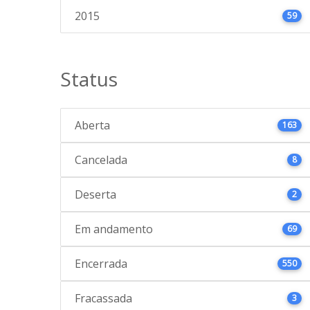
2015
59
Status
Aberta
163
Cancelada
8
Deserta
2
Em andamento
69
Encerrada
550
Fracassada
3