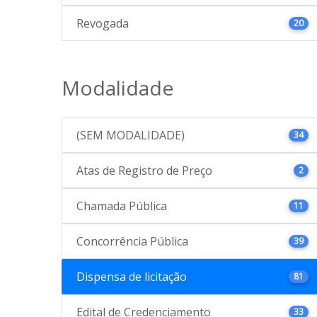
Revogada
20
Modalidade
(SEM MODALIDADE)
34
Atas de Registro de Preço
2
Chamada Pública
11
Concorrência Pública
39
Dispensa de licitação
81
Edital de Credenciamento
33