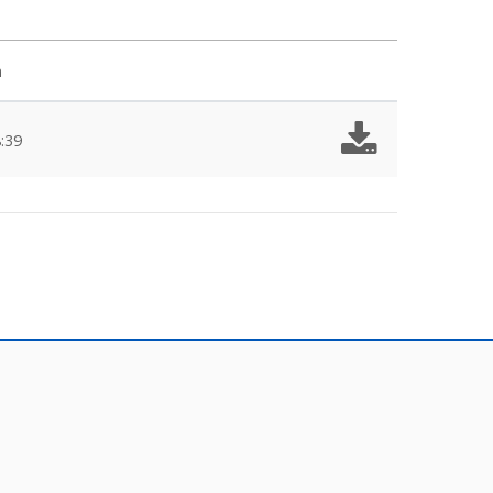
m
:39