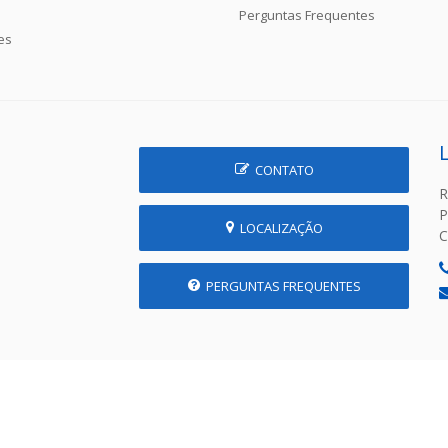
Perguntas Frequentes
es
CONTATO
R
P
LOCALIZAÇÃO
C
PERGUNTAS FREQUENTES
 Prefeitura Municipal de Prudente de Morais - MG | Desenvolvido p