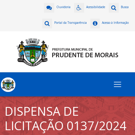
Ouvidoria
Acessibilidade
Busca
Portal da Transparência
Acesso à Informação
DISPENSA DE
LICITAÇÃO 0137/2024