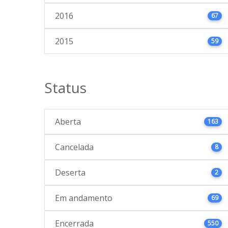
2016
67
2015
59
Status
Aberta
163
Cancelada
8
Deserta
2
Em andamento
69
Encerrada
550