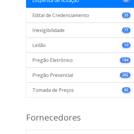
Dispensa de licitação
81
Edital de Credenciamento
33
Inexigibilidade
77
Leilão
10
Pregão Eletrônico
184
Pregão Presencial
262
Tomada de Preços
82
Fornecedores