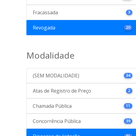
Fracassada
3
Revogada
20
Modalidade
(SEM MODALIDADE)
34
Atas de Registro de Preço
2
Chamada Pública
11
Concorrência Pública
39