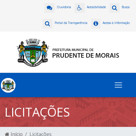
Ouvidoria
Acessibilidade
Busca
Portal da Transparência
Acesso à Informação
LICITAÇÕES
Início
Licitações