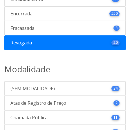
Encerrada
550
Fracassada
3
Revogada
20
Modalidade
(SEM MODALIDADE)
34
Atas de Registro de Preço
2
Chamada Pública
11