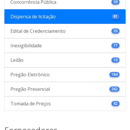
Concorrência Pública
39
Dispensa de licitação
81
Edital de Credenciamento
33
Inexigibilidade
77
Leilão
10
Pregão Eletrônico
184
Pregão Presencial
262
Tomada de Preços
82
Fornecedores