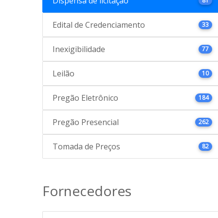
Dispensa de licitação
81
Edital de Credenciamento
33
Inexigibilidade
77
Leilão
10
Pregão Eletrônico
184
Pregão Presencial
262
Tomada de Preços
82
Fornecedores