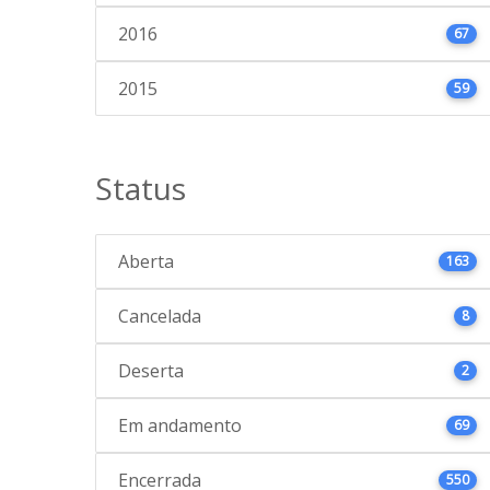
2016
67
2015
59
Status
Aberta
163
Cancelada
8
Deserta
2
Em andamento
69
Encerrada
550