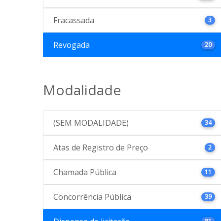
Fracassada
3
Revogada
20
Modalidade
(SEM MODALIDADE)
34
Atas de Registro de Preço
2
Chamada Pública
11
Concorrência Pública
39