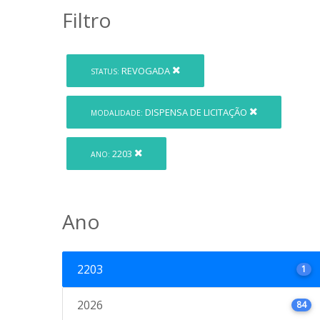
Filtro
REVOGADA
STATUS:
DISPENSA DE LICITAÇÃO
MODALIDADE:
2203
ANO:
Ano
2203
1
2026
84