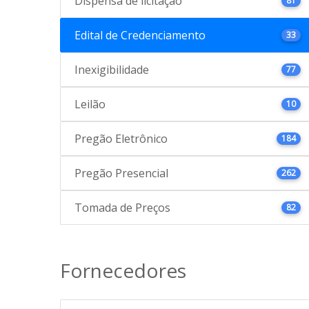
Dispensa de licitação
81
Edital de Credenciamento
33
Inexigibilidade
77
Leilão
10
Pregão Eletrônico
184
Pregão Presencial
262
Tomada de Preços
82
Fornecedores