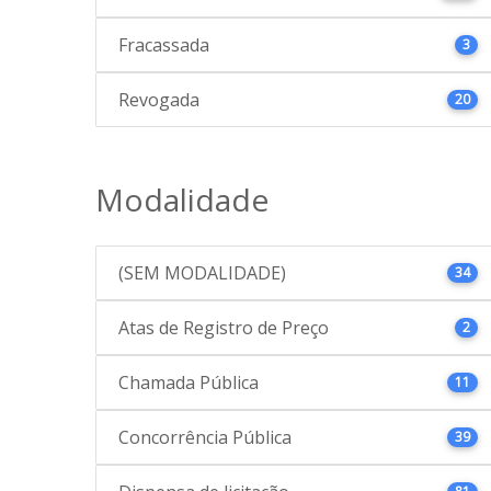
Fracassada
3
Revogada
20
Modalidade
(SEM MODALIDADE)
34
Atas de Registro de Preço
2
Chamada Pública
11
Concorrência Pública
39