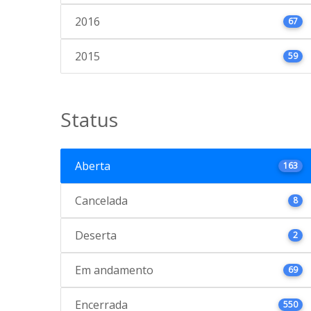
2016
67
2015
59
Status
Aberta
163
Cancelada
8
Deserta
2
Em andamento
69
Encerrada
550