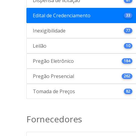
Dispensa de licitação
81
Edital de Credenciamento
33
Inexigibilidade
77
Leilão
10
Pregão Eletrônico
184
Pregão Presencial
262
Tomada de Preços
82
Fornecedores