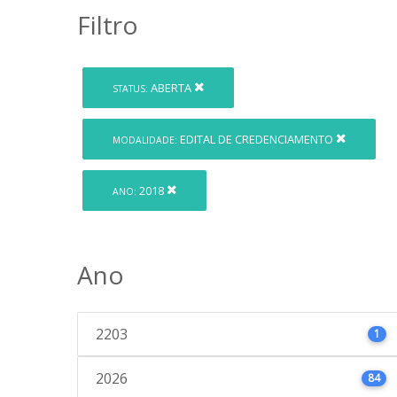
Filtro
ABERTA
STATUS:
EDITAL DE CREDENCIAMENTO
MODALIDADE:
2018
ANO:
Ano
2203
1
2026
84