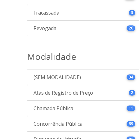
Fracassada
3
Revogada
20
Modalidade
(SEM MODALIDADE)
34
Atas de Registro de Preço
2
Chamada Pública
11
Concorrência Pública
39