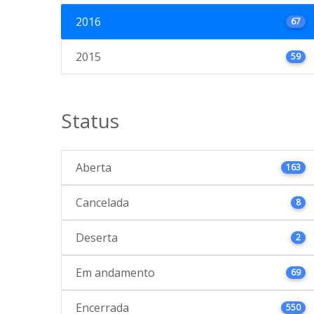
2016
67
2015
59
Status
Aberta
163
Cancelada
8
Deserta
2
Em andamento
69
Encerrada
550