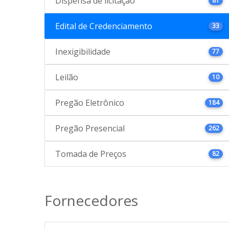
Dispensa de licitação
81
Edital de Credenciamento
33
Inexigibilidade
77
Leilão
10
Pregão Eletrônico
184
Pregão Presencial
262
Tomada de Preços
82
Fornecedores