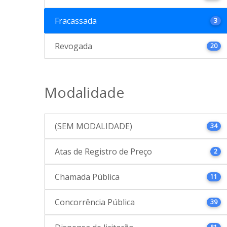
Fracassada
3
Revogada
20
Modalidade
(SEM MODALIDADE)
34
Atas de Registro de Preço
2
Chamada Pública
11
Concorrência Pública
39