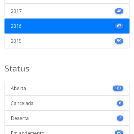
2017
48
2016
67
2015
59
Status
Aberta
163
Cancelada
8
Deserta
2
Em andamento
69