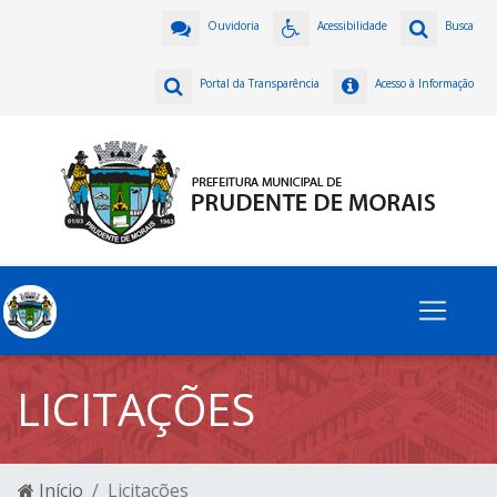
Ouvidoria
Acessibilidade
Busca
Portal da Transparência
Acesso à Informação
LICITAÇÕES
Início
Licitações