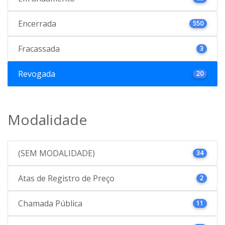
Encerrada
550
Fracassada
3
Revogada
20
Modalidade
(SEM MODALIDADE)
34
Atas de Registro de Preço
2
Chamada Pública
11