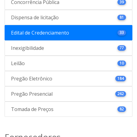
Concorrência Pública
39
Dispensa de licitação
81
Edital de Credenciamento
33
Inexigibilidade
77
Leilão
10
Pregão Eletrônico
184
Pregão Presencial
262
Tomada de Preços
82
Fornecedores