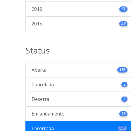
2016
67
2015
59
Status
Aberta
163
Cancelada
8
Deserta
2
Em andamento
69
Encerrada
550