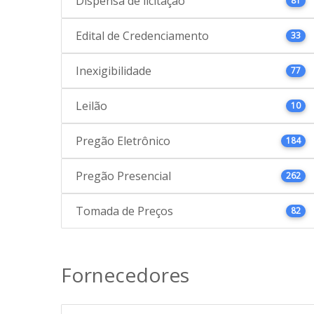
Dispensa de licitação
81
Edital de Credenciamento
33
Inexigibilidade
77
Leilão
10
Pregão Eletrônico
184
Pregão Presencial
262
Tomada de Preços
82
Fornecedores