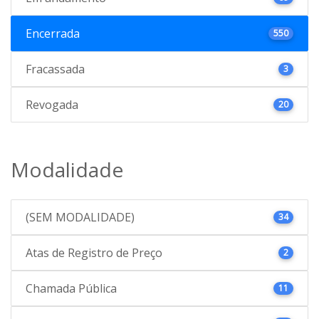
Encerrada
550
Fracassada
3
Revogada
20
Modalidade
(SEM MODALIDADE)
34
Atas de Registro de Preço
2
Chamada Pública
11