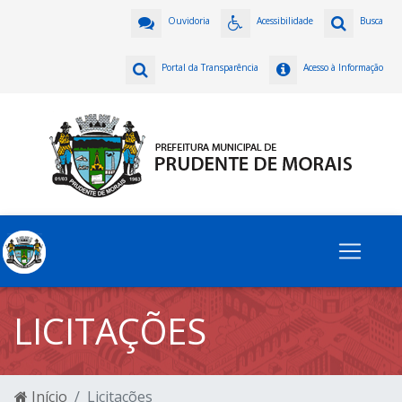
Ouvidoria
Acessibilidade
Busca
Portal da Transparência
Acesso à Informação
LICITAÇÕES
Início
Licitações