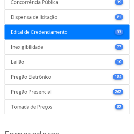
Concorrência Pública
39
Dispensa de licitação
81
Edital de Credenciamento
33
Inexigibilidade
77
Leilão
10
Pregão Eletrônico
184
Pregão Presencial
262
Tomada de Preços
82
Fornecedores