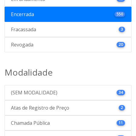
Encerrada
550
Fracassada
3
Revogada
20
Modalidade
(SEM MODALIDADE)
34
Atas de Registro de Preço
2
Chamada Pública
11