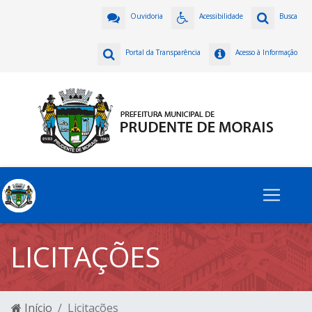
Ouvidoria
Acessibilidade
Busca
Portal da Transparência
Acesso à Informação
LICITAÇÕES
Início
Licitações