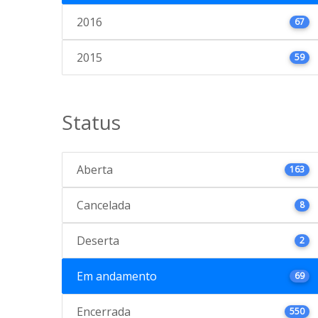
2016
67
2015
59
Status
Aberta
163
Cancelada
8
Deserta
2
Em andamento
69
Encerrada
550