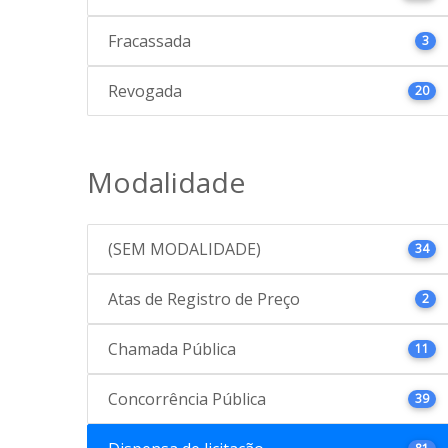
Fracassada
3
Revogada
20
Modalidade
(SEM MODALIDADE)
34
Atas de Registro de Preço
2
Chamada Pública
11
Concorrência Pública
39