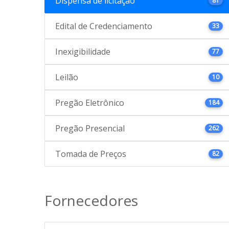
Dispensa de licitação
81
Edital de Credenciamento
33
Inexigibilidade
77
Leilão
10
Pregão Eletrônico
184
Pregão Presencial
262
Tomada de Preços
82
Fornecedores