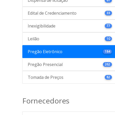
Dispensa de licitação
81
Edital de Credenciamento
33
Inexigibilidade
77
Leilão
10
Pregão Eletrônico
184
Pregão Presencial
262
Tomada de Preços
82
Fornecedores