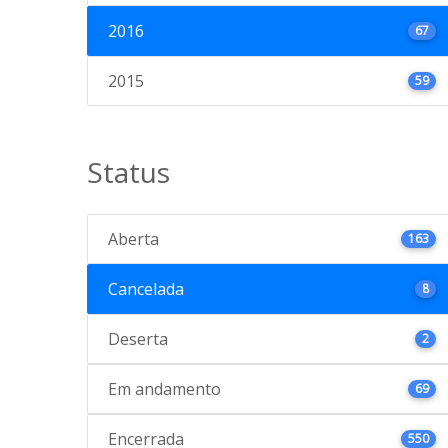
2016
67
2015
59
Status
Aberta
163
Cancelada
8
Deserta
2
Em andamento
69
Encerrada
550