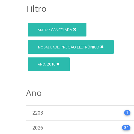
Filtro
CANCELADA
STATUS:
PREGÃO ELETRÔNICO
MODALIDADE:
2016
ANO:
Ano
2203
1
2026
84