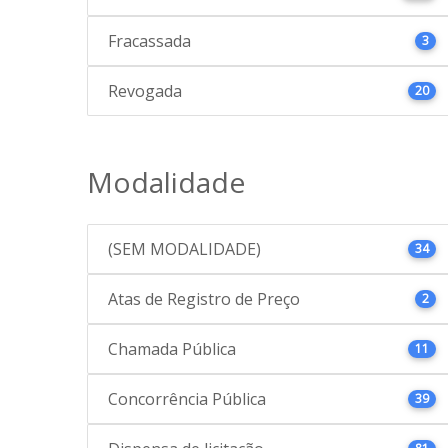
Fracassada
3
Revogada
20
Modalidade
(SEM MODALIDADE)
34
Atas de Registro de Preço
2
Chamada Pública
11
Concorrência Pública
39