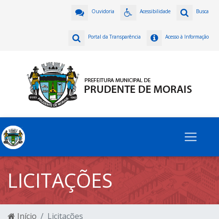
Ouvidoria
Acessibilidade
Busca
Portal da Transparência
Acesso à Informação
LICITAÇÕES
Início
Licitações