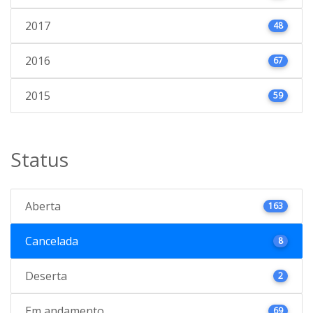
2017
48
2016
67
2015
59
Status
Aberta
163
Cancelada
8
Deserta
2
Em andamento
69