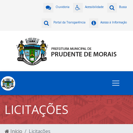
Ouvidoria
Acessibilidade
Busca
Portal da Transparência
Acesso à Informação
LICITAÇÕES
Início
Licitações