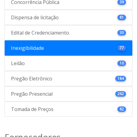
Concorrência Pública
39
Dispensa de licitação
81
Edital de Credenciamento
33
Inexigibilidade
77
Leilão
10
Pregão Eletrônico
184
Pregão Presencial
262
Tomada de Preços
82
Fornecedores