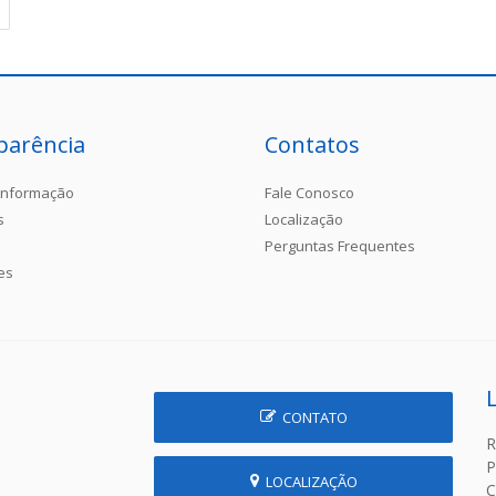
parência
Contatos
Informação
Fale Conosco
s
Localização
Perguntas Frequentes
es
CONTATO
R
P
LOCALIZAÇÃO
C