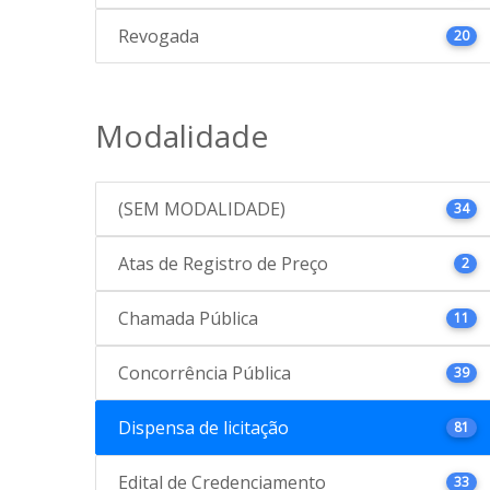
Revogada
20
Modalidade
(SEM MODALIDADE)
34
Atas de Registro de Preço
2
Chamada Pública
11
Concorrência Pública
39
Dispensa de licitação
81
Edital de Credenciamento
33