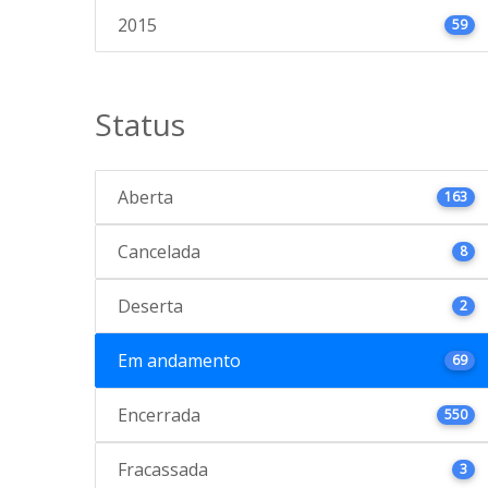
2015
59
Status
Aberta
163
Cancelada
8
Deserta
2
Em andamento
69
Encerrada
550
Fracassada
3