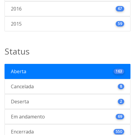
2016
67
2015
59
Status
Aberta
163
Cancelada
8
Deserta
2
Em andamento
69
Encerrada
550