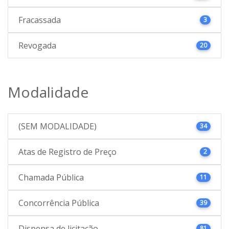
Fracassada
3
Revogada
20
Modalidade
(SEM MODALIDADE)
34
Atas de Registro de Preço
2
Chamada Pública
11
Concorrência Pública
39
Dispensa de licitação
81