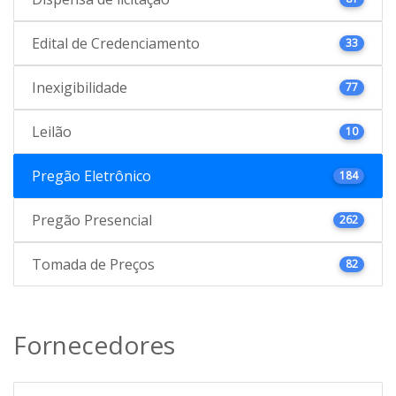
Edital de Credenciamento
33
Inexigibilidade
77
Leilão
10
Pregão Eletrônico
184
Pregão Presencial
262
Tomada de Preços
82
Fornecedores