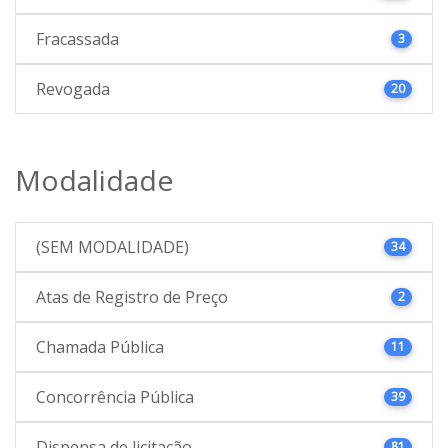
Fracassada
3
Revogada
20
Modalidade
(SEM MODALIDADE)
34
Atas de Registro de Preço
2
Chamada Pública
11
Concorrência Pública
39
Dispensa de licitação
81