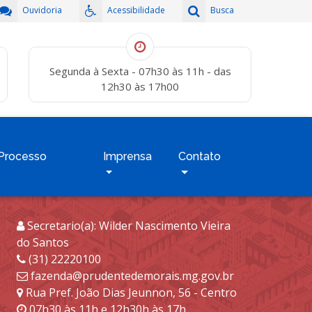
Ouvidoria
Acessibilidade
Busca
Segunda à Sexta - 07h30 às 11h - das
12h30 às 17h00
Processo
Imprensa
Contato
Secretario(a): Wilder Nascimento Vieira
do Santos
(31) 22220100
fazenda@prudentedemorais.mg.gov.br
Rua Pref. João Dias Jeunnon, 56 - Centro
07h30 às 11h e 12h30h às 17h