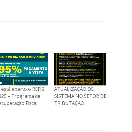
á está aberto o REFIS
ATUALIZAÇÃO DE
COMUNI
025 – Programa de
SISTEMA NO SETOR DE
– EMISS
ecuperação Fiscal.
TRIBUTAÇÃO
FISCAL 
ELETRÔN
MODELO