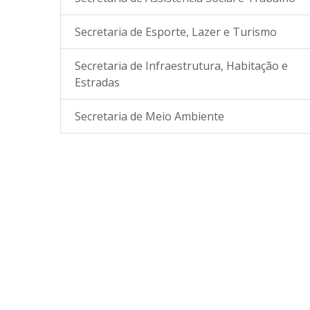
Secretaria de Esporte, Lazer e Turismo
Secretaria de Infraestrutura, Habitação e
Estradas
Secretaria de Meio Ambiente
 DE
COMUNICADO OFICIAL
Já está aberto o REFI
SETOR DE
– EMISSÃO DE NOTA
2025 – Programa de
FISCAL DE SERVIÇOS
Recuperação Fiscal.
ELETRÔNICA (NFS-e –
MODELO NACIONAL)