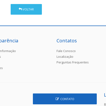
VOLTAR
parência
Contatos
Informação
Fale Conosco
s
Localização
Perguntas Frequentes
es
CONTATO
R