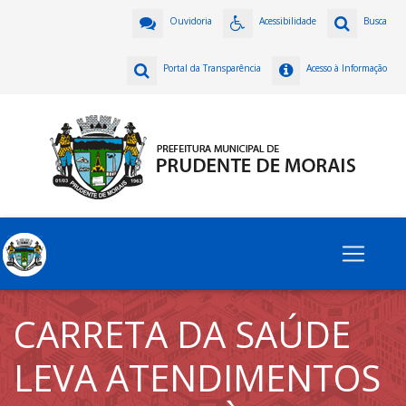
Ouvidoria
Acessibilidade
Busca
Portal da Transparência
Acesso à Informação
CARRETA DA SAÚDE
LEVA ATENDIMENTOS