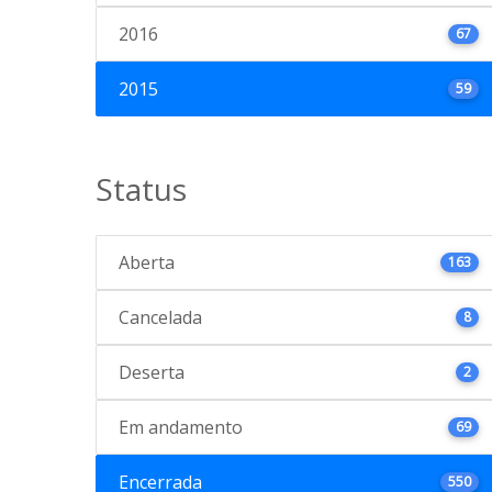
2016
67
2015
59
Status
Aberta
163
Cancelada
8
Deserta
2
Em andamento
69
Encerrada
550