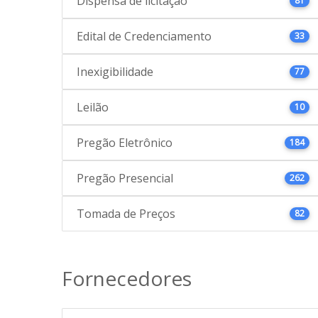
Dispensa de licitação
81
Edital de Credenciamento
33
Inexigibilidade
77
Leilão
10
Pregão Eletrônico
184
Pregão Presencial
262
Tomada de Preços
82
Fornecedores