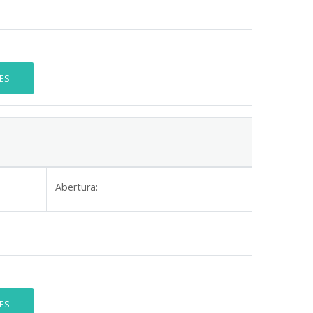
ES
Abertura:
ES