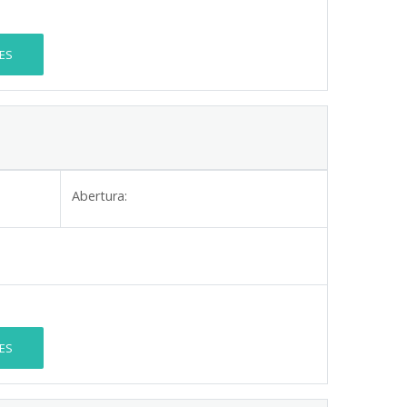
ES
Abertura:
ES