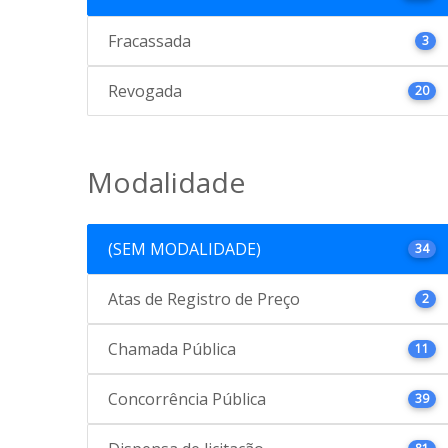
Fracassada
3
Revogada
20
Modalidade
(SEM MODALIDADE)
34
Atas de Registro de Preço
2
Chamada Pública
11
Concorrência Pública
39