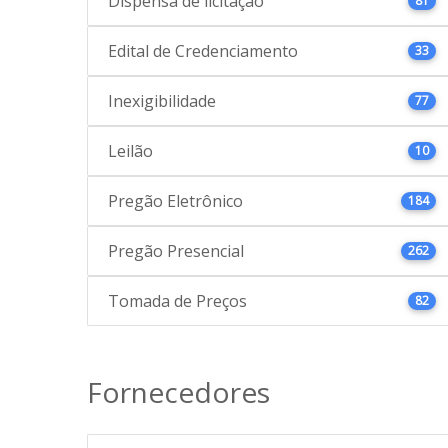
Dispensa de licitação
81
Edital de Credenciamento
33
Inexigibilidade
77
Leilão
10
Pregão Eletrônico
184
Pregão Presencial
262
Tomada de Preços
82
Fornecedores