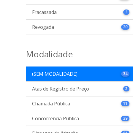
Fracassada
3
Revogada
20
Modalidade
(SEM MODALIDADE)
34
Atas de Registro de Preço
2
Chamada Pública
11
Concorrência Pública
39