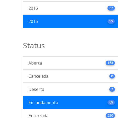
2016
67
2015
59
Status
Aberta
163
Cancelada
8
Deserta
2
Em andamento
69
Encerrada
550