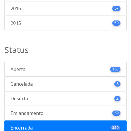
2016
67
2015
59
Status
Aberta
163
Cancelada
8
Deserta
2
Em andamento
69
Encerrada
550