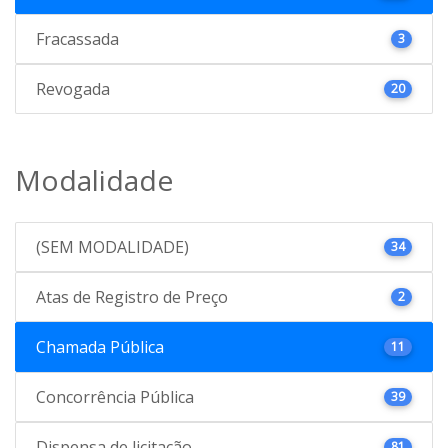
Fracassada
3
Revogada
20
Modalidade
(SEM MODALIDADE)
34
Atas de Registro de Preço
2
Chamada Pública
11
Concorrência Pública
39
Dispensa de licitação
81