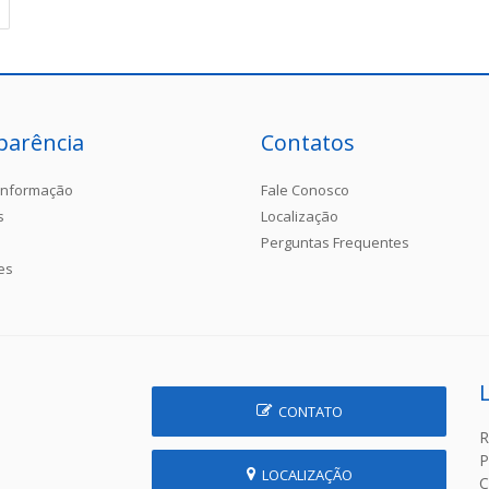
parência
Contatos
Informação
Fale Conosco
s
Localização
Perguntas Frequentes
es
CONTATO
R
P
LOCALIZAÇÃO
C