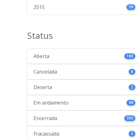
2015
59
Status
Aberta
163
Cancelada
8
Deserta
2
Em andamento
69
Encerrada
550
Fracassada
3