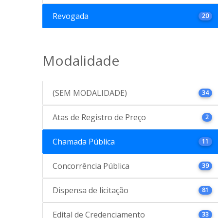
Revogada
20
Modalidade
(SEM MODALIDADE)
34
Atas de Registro de Preço
2
Chamada Pública
11
Concorrência Pública
39
Dispensa de licitação
81
Edital de Credenciamento
33