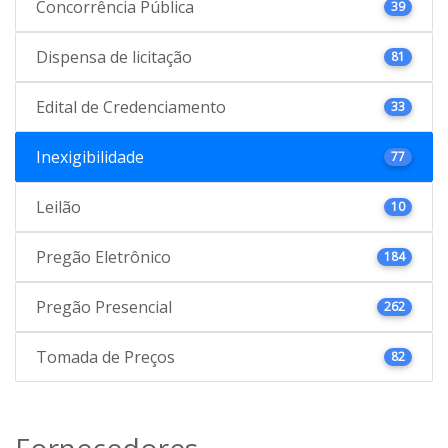
Concorrência Pública
39
Dispensa de licitação
81
Edital de Credenciamento
33
Inexigibilidade
77
Leilão
10
Pregão Eletrônico
184
Pregão Presencial
262
Tomada de Preços
82
Fornecedores