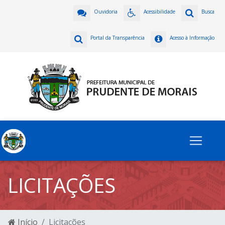
Ouvidoria
Acessibilidade
Busca
Portal da Transparência
Acesso à Informação
LICITAÇÕES
Início
Licitações