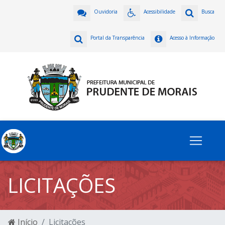
Ouvidoria
Acessibilidade
Busca
Portal da Transparência
Acesso à Informação
LICITAÇÕES
Início
Licitações