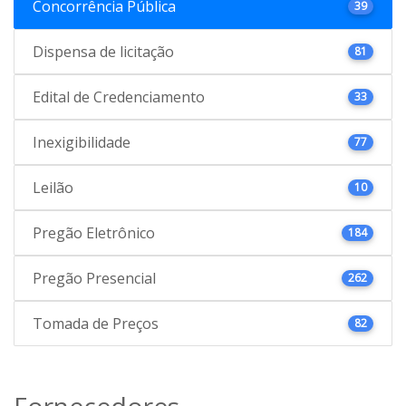
Concorrência Pública
39
Dispensa de licitação
81
Edital de Credenciamento
33
Inexigibilidade
77
Leilão
10
Pregão Eletrônico
184
Pregão Presencial
262
Tomada de Preços
82
Fornecedores