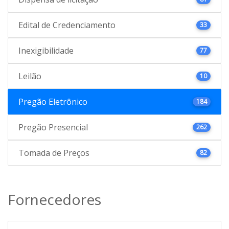
Edital de Credenciamento
33
Inexigibilidade
77
Leilão
10
Pregão Eletrônico
184
Pregão Presencial
262
Tomada de Preços
82
Fornecedores