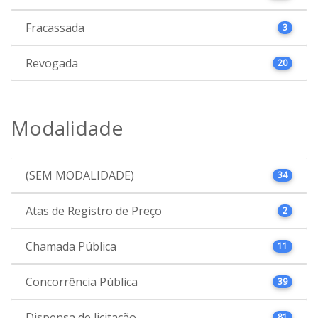
Fracassada
3
Revogada
20
Modalidade
(SEM MODALIDADE)
34
Atas de Registro de Preço
2
Chamada Pública
11
Concorrência Pública
39
Dispensa de licitação
81