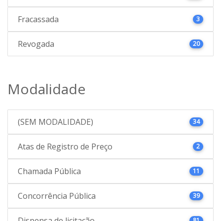
Fracassada
3
Revogada
20
Modalidade
(SEM MODALIDADE)
34
Atas de Registro de Preço
2
Chamada Pública
11
Concorrência Pública
39
Dispensa de licitação
81