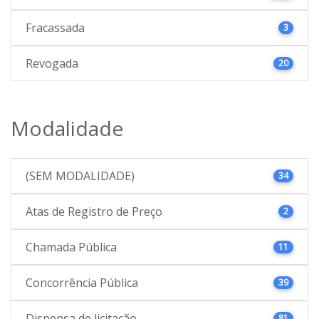
Fracassada
3
Revogada
20
Modalidade
(SEM MODALIDADE)
34
Atas de Registro de Preço
2
Chamada Pública
11
Concorrência Pública
39
Dispensa de licitação
81