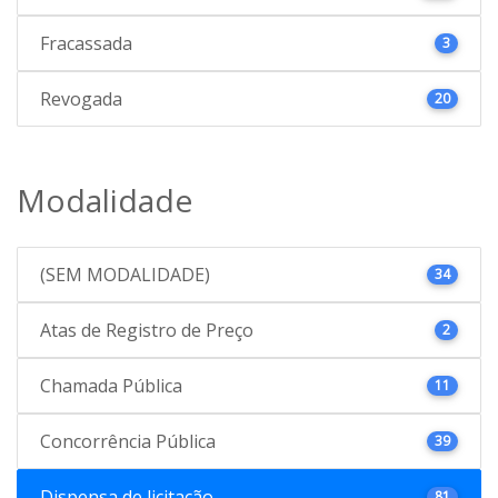
Fracassada
3
Revogada
20
Modalidade
(SEM MODALIDADE)
34
Atas de Registro de Preço
2
Chamada Pública
11
Concorrência Pública
39
Dispensa de licitação
81